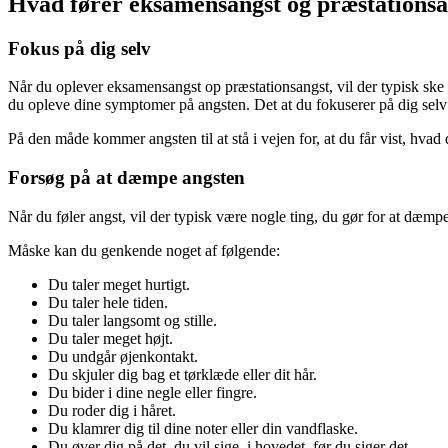
Hvad fører eksamensangst og præstationsan
Fokus på dig selv
Når du oplever eksamensangst op præstationsangst, vil der typisk ske 
du opleve dine symptomer på angsten. Det at du fokuserer på dig selv 
På den måde kommer angsten til at stå i vejen for, at du får vist, hvad 
Forsøg på at dæmpe angsten
Når du føler angst, vil der typisk være nogle ting, du gør for at dæmp
Måske kan du genkende noget af følgende:
Du taler meget hurtigt.
Du taler hele tiden.
Du taler langsomt og stille.
Du taler meget højt.
Du undgår øjenkontakt.
Du skjuler dig bag et tørklæde eller dit hår.
Du bider i dine negle eller fingre.
Du roder dig i håret.
Du klamrer dig til dine noter eller din vandflaske.
Du øver dig på det, du vil sige, i hovedet, før du siger det.