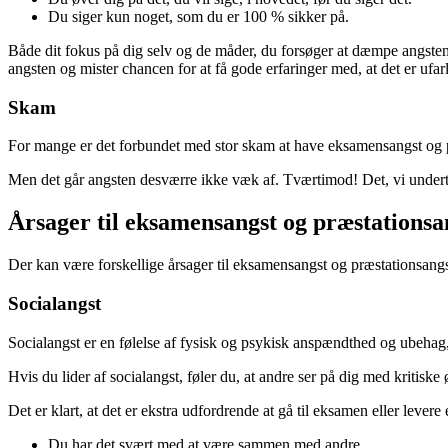
Du siger kun noget, som du er 100 % sikker på.
Både dit fokus på dig selv og de måder, du forsøger at dæmpe angsten p
angsten og mister chancen for at få gode erfaringer med, at det er ufarl
Skam
For mange er det forbundet med stor skam at have eksamensangst og pr
Men det går angsten desværre ikke væk af. Tværtimod! Det, vi undertry
Årsager til eksamensangst og præstationsa
Der kan være forskellige årsager til eksamensangst og præstationsangs
Socialangst
Socialangst er en følelse af fysisk og psykisk anspændthed og ubehag
Hvis du lider af socialangst, føler du, at andre ser på dig med kritiske øj
Det er klart, at det er ekstra udfordrende at gå til eksamen eller levere
Du har det svært med at være sammen med andre.