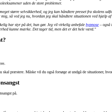
skoleeksamener uden de store problemer.
get større selvsikkerhed, og jeg kan håndtere presset fra skolens udf
r mig, så ved jeg nu, hvordan jeg skal håndtere situationen ved hjælp af
elig har styr på det, hun gør. Jeg vil virkelig anbefale
hypnose
– også i
erhed kunne mærke. Det tager tid, men det er det hele værd."
st?
ere.
du skal præstere. Måske vil du også forsøge at undgå de situationer, hvo
nsangst
nsangst på.