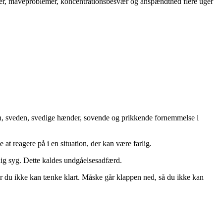
er, maveproblemer, koncentrationsbesvær og anspændthed flere uger
en, sveden, svedige hænder, sovende og prikkende fornemmelse i
at reagere på i en situation, der kan være farlig.
 dig syg. Dette kaldes undgåelsesadfærd.
vor du ikke kan tænke klart. Måske går klappen ned, så du ikke kan