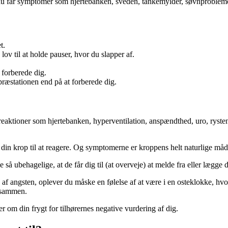
 du får symptomer som hjertebanken, sveden, tankemylder, søvnproblem
t.
 lov til at holde pauser, hvor du slapper af.
 forberede dig.
ræstationen end på at forberede dig.
treaktioner som hjertebanken, hyperventilation, anspændthed, uro, ryst
din krop til at reagere. Og symptomerne er kroppens helt naturlige måde 
å ubehagelige, at de får dig til (at overveje) at melde fra eller lægge
s af angsten, oplever du måske en følelse af at være i en osteklokke, h
 sammen.
r om din frygt for tilhørernes negative vurdering af dig.