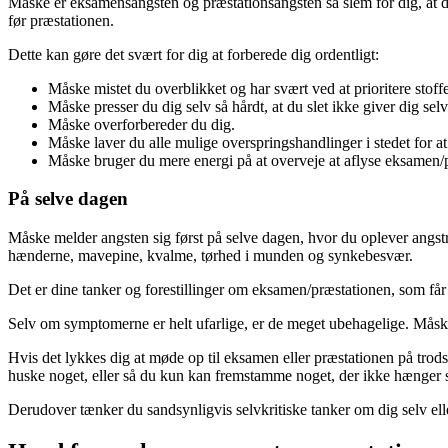
Måske er eksamensangsten og præstationsangsten så slem for dig, at
før præstationen.
Dette kan gøre det svært for dig at forberede dig ordentligt:
Måske mistet du overblikket og har svært ved at prioritere stoffe
Måske presser du dig selv så hårdt, at du slet ikke giver dig selv
Måske overforbereder du dig.
Måske laver du alle mulige overspringshandlinger i stedet for at
Måske bruger du mere energi på at overveje at aflyse eksamen/p
På selve dagen
Måske melder angsten sig først på selve dagen, hvor du oplever angs
hænderne, mavepine, kvalme, tørhed i munden og synkebesvær.
Det er dine tanker og forestillinger om eksamen/præstationen, som får 
Selv om symptomerne er helt ufarlige, er de meget ubehagelige. Måske s
Hvis det lykkes dig at møde op til eksamen eller præstationen på trod
huske noget, eller så du kun kan fremstamme noget, der ikke hænger
Derudover tænker du sandsynligvis selvkritiske tanker om dig selv elle