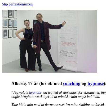
Slip perfektionismen
Alberte, 17 år (forløb med
coaching
og
hypnose
)
"Jeg valgte
hypnose
, da jeg led af stor angst for eksamener, fr
nogle brugbare værktøjer til at mindske min angst indtil da.
Tine hjalp mig med at fjerne presset fra mine skuldre og forstå, 