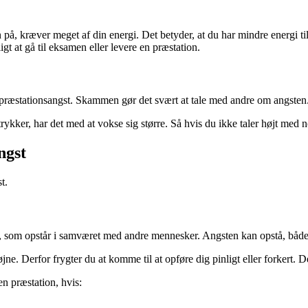
å, kræver meget af din energi. Det betyder, at du har mindre energi til
igt at gå til eksamen eller levere en præstation.
æstationsangst. Skammen gør det svært at tale med andre om angsten. I 
kker, har det med at vokse sig større. Så hvis du ikke taler højt med no
ngst
t.
, som opstår i samværet med andre mennesker. Angsten kan opstå, både n
ne. Derfor frygter du at komme til at opføre dig pinligt eller forkert. Dett
 en præstation, hvis: