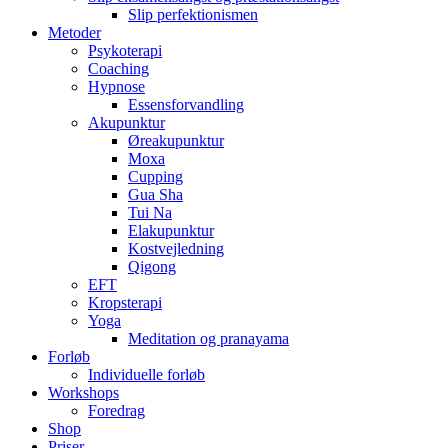
Slip perfektionismen
Metoder
Psykoterapi
Coaching
Hypnose
Essensforvandling
Akupunktur
Øreakupunktur
Moxa
Cupping
Gua Sha
Tui Na
Elakupunktur
Kostvejledning
Qigong
EFT
Kropsterapi
Yoga
Meditation og pranayama
Forløb
Individuelle forløb
Workshops
Foredrag
Shop
Priser