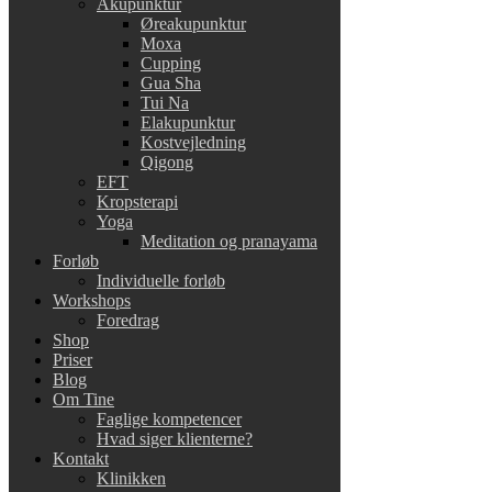
Akupunktur
Øreakupunktur
Moxa
Cupping
Gua Sha
Tui Na
Elakupunktur
Kostvejledning
Qigong
EFT
Kropsterapi
Yoga
Meditation og pranayama
Forløb
Individuelle forløb
Workshops
Foredrag
Shop
Priser
Blog
Om Tine
Faglige kompetencer
Hvad siger klienterne?
Kontakt
Klinikken