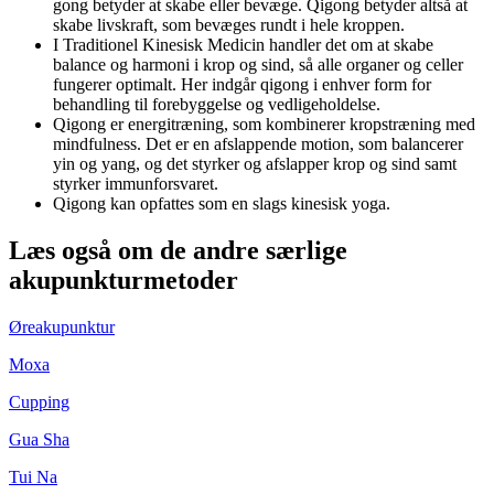
gong betyder at skabe eller bevæge. Qigong betyder altså at
skabe livskraft, som bevæges rundt i hele kroppen.
I Traditionel Kinesisk Medicin handler det om at skabe
balance og harmoni i krop og sind, så alle organer og celler
fungerer optimalt. Her indgår qigong i enhver form for
behandling til forebyggelse og vedligeholdelse.
Qigong er energitræning, som kombinerer kropstræning med
mindfulness. Det er en afslappende motion, som balancerer
yin og yang, og det styrker og afslapper krop og sind samt
styrker immunforsvaret.
Qigong kan opfattes som en slags kinesisk yoga.
Læs også om de andre særlige
akupunkturmetoder
Øreakupunktur
Moxa
Cupping
Gua Sha
Tui Na