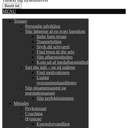
Tilmeld dig nyhedsbrevet
Bestil tid
MENU
Temaer
Personlig udvikling
Slip følgerne af en svær barndom
Indre barn terapi
Traumeheling
Styrk dit selvværd
Find hjem til dig selv
Slip afhængigheden
Kom ud af medafhængighed
Sæt dig mål – og nå målene
Find motivationen
Undgå
overspringshandlinger
Slip eksamensangst og
præstationsangst
Slip perfektionismen
Metoder
Psykoterapi
Coaching
Hypnose
Essensforvandling