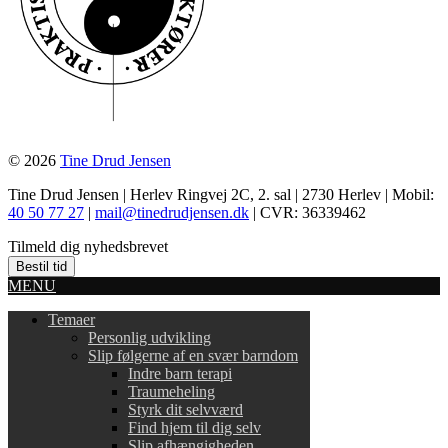
© 2026
Tine Drud Jensen
Tine Drud Jensen | Herlev Ringvej 2C, 2. sal | 2730 Herlev | Mobil:
40 50 77 27
|
mail@tinedrudjensen.dk
| CVR: 36339462
Tilmeld dig nyhedsbrevet
Bestil tid
MENU
Temaer
Personlig udvikling
Slip følgerne af en svær barndom
Indre barn terapi
Traumeheling
Styrk dit selvværd
Find hjem til dig selv
Slip afhængigheden