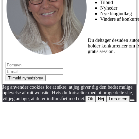
Tilbud
Nyheder
Nye blogindlæg
Vindere af konkurr
Du deltager desuden autom
holder konkurrencer om fx
gratis session.
Tilmeld nyhedsbrev
Jeg anvender cookies for at sikre, at jeg giver dig den bedst mulige
oplevelse af mit website. Hvis du fortsætter med at bruge dette site,
vil jeg antage, at du er indforstået med det.
Ok
Nej
Læs mere