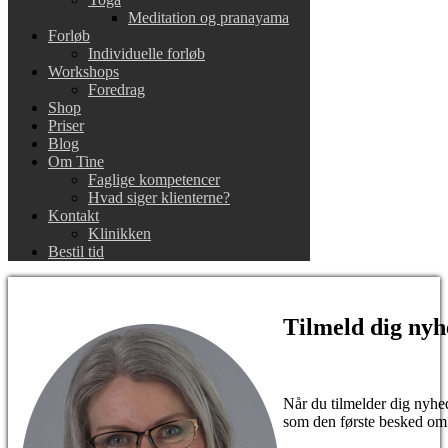
Meditation og pranayama
Forløb
Individuelle forløb
Workshops
Foredrag
Shop
Priser
Blog
Om Tine
Faglige kompetencer
Hvad siger klienterne?
Kontakt
Klinikken
Bestil tid
Tilmeld dig nyh
Når du tilmelder dig nyhed
som den første besked om