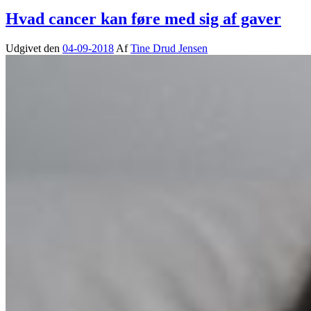
Hvad cancer kan føre med sig af gaver
Udgivet den
04-09-2018
Af
Tine Drud Jensen