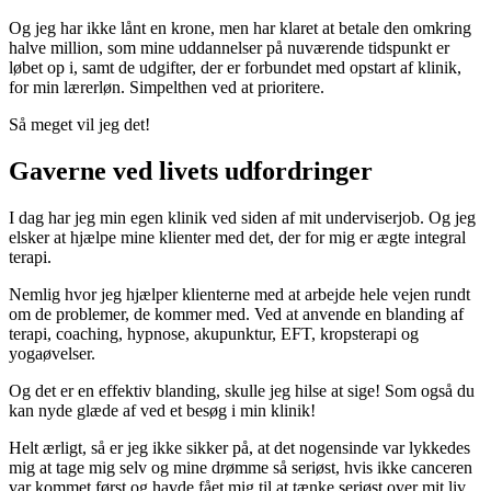
Og jeg har ikke lånt en krone, men har klaret at betale den omkring
halve million, som mine uddannelser på nuværende tidspunkt er
løbet op i, samt de udgifter, der er forbundet med opstart af klinik,
for min lærerløn. Simpelthen ved at prioritere.
Så meget vil jeg det!
Gaverne ved livets udfordringer
I dag har jeg min egen klinik ved siden af mit underviserjob. Og jeg
elsker at hjælpe mine klienter med det, der for mig er ægte integral
terapi.
Nemlig hvor jeg hjælper klienterne med at arbejde hele vejen rundt
om de problemer, de kommer med. Ved at anvende en blanding af
terapi, coaching, hypnose, akupunktur, EFT, kropsterapi og
yogaøvelser.
Og det er en effektiv blanding, skulle jeg hilse at sige! Som også du
kan nyde glæde af ved et besøg i min klinik!
Helt ærligt, så er jeg ikke sikker på, at det nogensinde var lykkedes
mig at tage mig selv og mine drømme så seriøst, hvis ikke canceren
var kommet først og havde fået mig til at tænke seriøst over mit liv.