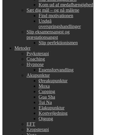
Kom ud af medafhængighed
Sæt dig mål – og nå målene
Find motivationen
Undgå
overspringshandlinger
Slip eksamensangst og
præstationsangst
Slip perfektionismen
Metoder
Psykoterapi
Coaching
Hypnose
Essensforvandling
Akupunktur
Øreakupunktur
Moxa
Cupping
Gua Sha
Tui Na
Elakupunktur
Kostvejledning
Qigong
EFT
Kropsterapi
Yoga