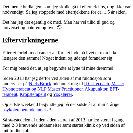
Det mente hudlægen, som jeg skulle gå til eftertjek hos, dog ikke var
nødvendigt. Så jeg stoppede med eftertjekkene for ca. 1,5 år siden.
Det har jeg det egentlig ok med. Man har vel tillid til gud og
universet og naturen og livet 🙂
Eftervirkningerne
Efter et forløb med cancer alt for tæt inde på livet er man ikke
længere den samme! Noget indeni og udenpå forandrer sig!
For mig betød det, at jeg begyndte at lytte til mine drømme!
Siden 2013 har jeg derfor ved siden af mit fuldtidsjob som
underviser på
Niels Brock
uddannet mig til
ID Lifecoach
,
Master
Hypnoterapeut og NLP Master Practitioner
,
Akupunktør
,
EFT-
terapeut
,
Kropsterapeut
og
Yogalærer
.
Og sidste weekend begyndte jeg på det sidste år af min 4-årige
psykoterapeutuddannelse
!
Så størstedelen af tiden siden starten af 2013 har jeg været i gang
med 2-3 krævende uddannelser samt startet klinik op ved siden af
mit fuldtidsjob.