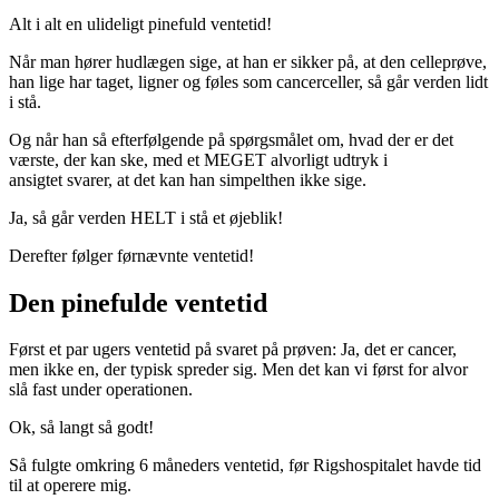
Alt i alt en ulideligt pinefuld ventetid!
Når man hører hudlægen sige, at han er sikker på, at den celleprøve,
han lige har taget, ligner og føles som cancerceller, så går verden lidt
i stå.
Og når han så efterfølgende på spørgsmålet om, hvad der er det
værste, der kan ske, med et MEGET alvorligt udtryk i
ansigtet svarer, at det kan han simpelthen ikke sige.
Ja, så går verden HELT i stå et øjeblik!
Derefter følger førnævnte ventetid!
Den pinefulde ventetid
Først et par ugers ventetid på svaret på prøven: Ja, det er cancer,
men ikke en, der typisk spreder sig. Men det kan vi først for alvor
slå fast under operationen.
Ok, så langt så godt!
Så fulgte omkring 6 måneders ventetid, før Rigshospitalet havde tid
til at operere mig.